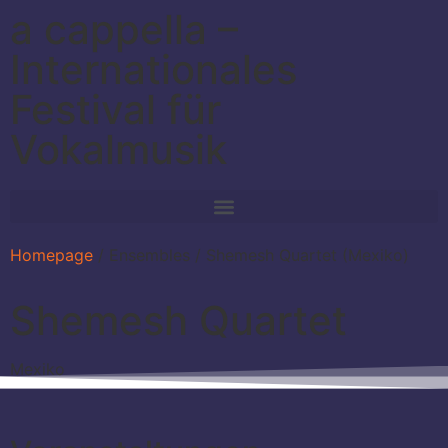
a cappella –
Internationales
Festival für
Vokalmusik
Homepage
/
Ensembles
/
Shemesh Quartet (Mexiko)
Shemesh Quartet
Mexiko