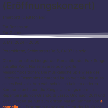
(Eröffnungskonzert)
amarcord (Deutschland)
Zur Rezension
Zur Galerie
3. Mai 2024 – 20:00
Peterskirche, Schletterstraße 5, 04107 Leipzig
Ob meisterhaftes Liedgut der Romantik oder Folk Songs
aus aller Welt, Nonsensverse oder große
Messkompositionen: Die musikalische Spielwiese des
Leipziger Ensembles amarcord ist so weit wie der Atlas
seines Festivals. Von wahrscheinlich keinem anderen
Komponisten haben die Sänger allerdings mehr im
Repertoire als von Orlando di Lasso. Und nach 2011 und
2012 werden sie nun zum dritten Mal im Rahmen von
a
cappella
ein Programm ganz dem »Fürst der Musiker«