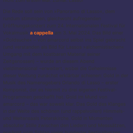
Die Rede soll sein von »Panoramo di Lasso«, dem
rundum stimmigen, gleichwohl aufregenden
Eröffnungskonzert zum 24. Internationalen Festival für
Vokalmusik
a cappella
am 3. Mai 2024. Das Bild einer
»Goldsuche« – von amarcord selbst ins Spiel gebracht
(und verstanden als Bild für Lassos »alchemistischen«
Umgang mit dem kostbaren Material seiner
Zeitgenossen) – wurde an diesem Abend
vieldimensional ¬erweitert, wobei die Geheimnisse
dieser Weitung zunächst erklärbar schienen: Gold in der
Musik des Namensgebers Orlando di Lasso – erster
Komponist, der es hiermit zu drei eigenen Festival-
Programmen geschafft hat. Gold im Mund von
amarcord – das war soweit klar. Das Gold des Klanges
in der Weite des schönen (und rappelvollen) Himmels-
und Weltensaals Peterskirche. Gold in Momenten
absoluter Stille zwischen den Liedern und Messsätzen,
erwärmt vom Schlag vieler hunderter Festivalherzen…