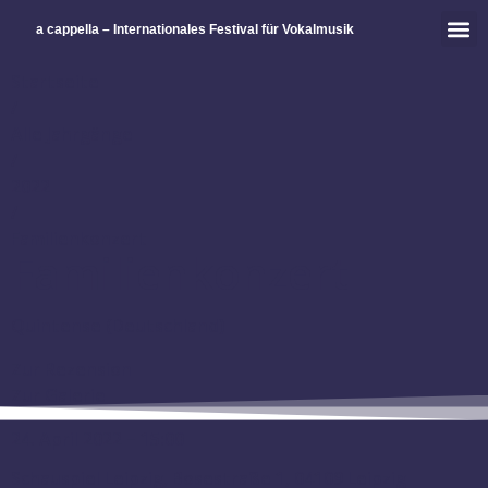
a cappella – Internationales Festival für Vokalmusik
Startseite
/
Alle Jahrgänge
/
2022
/
Familienkonzert
Familienkonzert
Quintense (Deutschland)
Zur Rezension
Zur Galerie
24. April 2022 – 15:00
Schauspiel Leipzig, Bosestraße 1, 04109 Leipzig